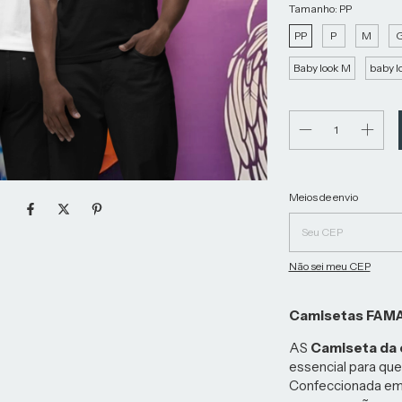
Tamanho:
PP
PP
P
M
Baby look M
baby l
Entregas para o CEP:
Meios de envio
Não sei meu CEP
Camisetas FAM
AS
Camiseta da
essencial para que
Confeccionada e