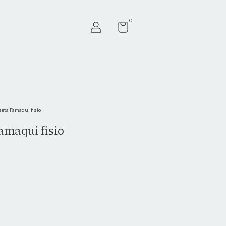
0
eta Famaqui fisio
maqui fisio