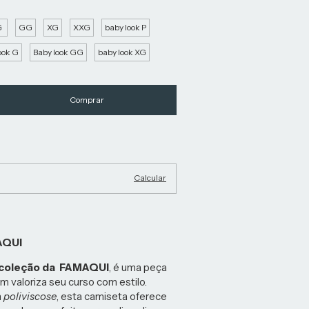
G
GG
XG
XXG
baby look P
ook G
Baby look GG
baby look XG
Alterar CEP
Calcular
AQUI
 coleção da FAMAQUI
, é uma peça
m valoriza seu curso com estilo.
m
poliviscose
, esta camiseta oferece