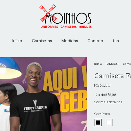
Início
Camisetas
Medidas
Contato
fca
Início
.
FAMAQUI
.
Camis
Camiseta Fa
R$59,00
12
x de
R$5,98
Ver mais detalhes
Cor:
Preto