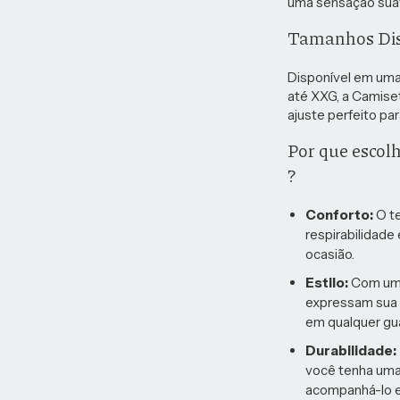
uma sensação suave 
Tamanhos Dis
Disponível em uma
até XXG, a Camise
ajuste perfeito pa
Por que escolh
?
Conforto:
O te
respirabilidade 
ocasião.
Estilo:
Com um 
expressam sua p
em qualquer gu
Durabilidade:
você tenha uma
acompanhá-lo e