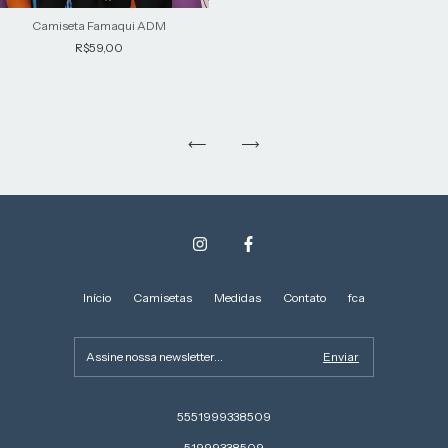
Camiseta Famaqui ADM
R$59,00
Início
Camisetas
Medidas
Contato
fca
5551999338509
51999338509