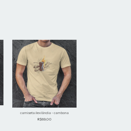
camiseta ilexlândia - cuia
camiseta ilexlândia - cambona
R$69,00
R$69,00