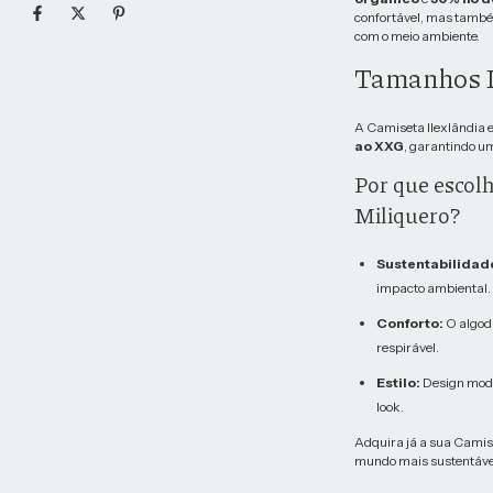
confortável, mas també
com o meio ambiente.
Tamanhos D
A Camiseta Ilexlândia 
ao XXG
, garantindo um
Por que escol
Miliquero?
Sustentabilidad
impacto ambiental.
Conforto:
O algod
respirável.
Estilo:
Design mode
look.
Adquira já a sua Camis
mundo mais sustentáve