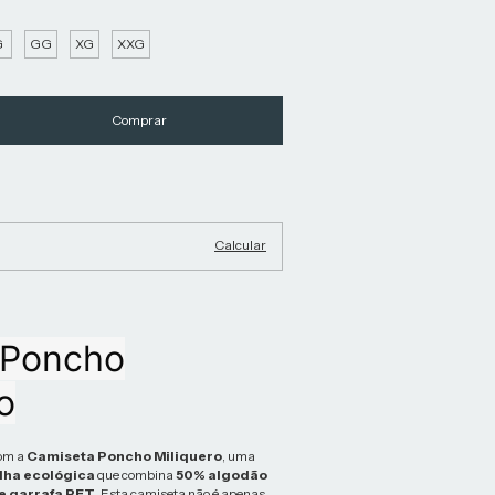
G
GG
XG
XXG
Alterar CEP
Calcular
Poncho
o
com a
Camiseta Poncho Miliquero
, uma
ha ecológica
que combina
50% algodão
de garrafa PET
. Esta camiseta não é apenas