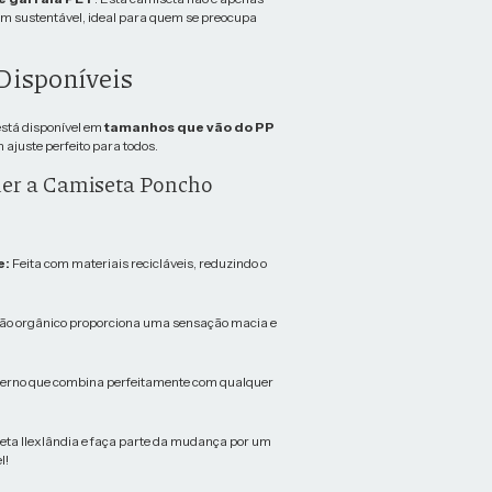
m sustentável, ideal para quem se preocupa
isponíveis
está disponível em
tamanhos que vão do PP
 ajuste perfeito para todos.
her a Camiseta Poncho
e:
Feita com materiais recicláveis, reduzindo o
ão orgânico proporciona uma sensação macia e
rno que combina perfeitamente com qualquer
eta Ilexlândia e faça parte da mudança por um
l!