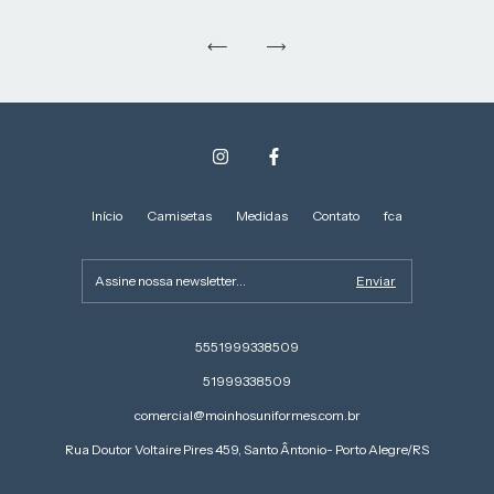
Início
Camisetas
Medidas
Contato
fca
5551999338509
51999338509
comercial@moinhosuniformes.com.br
Rua Doutor Voltaire Pires 459, Santo Ântonio- Porto Alegre/RS