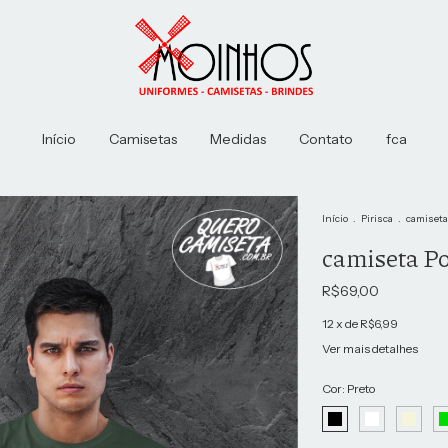
Início
Camisetas
Medidas
Contato
fca
Início
.
Pirisca
.
camiseta
camiseta P
R$69,00
12
x de
R$6,99
Ver mais detalhes
Cor:
Preto