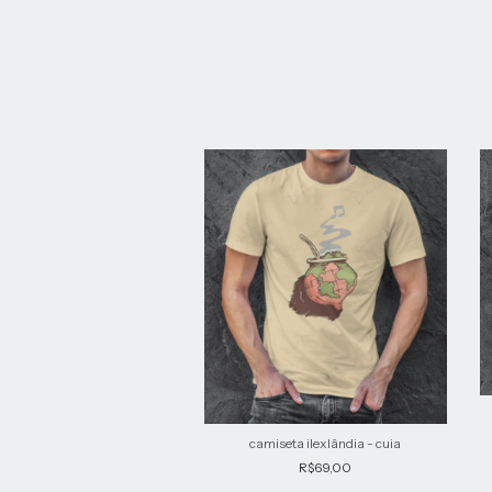
ta ilexlândia - porongo
camiseta ilexlândia - cuia
R$69,00
R$69,00